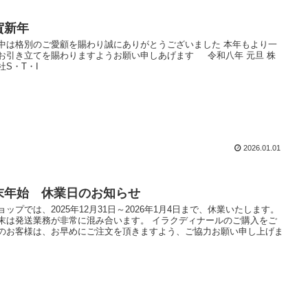
賀新年
中は格別のご愛顧を賜わり誠にありがとうございました 本年もより一
お引き立てを賜わりますようお願い申しあげます 令和八年 元旦 株
社S・T・I
2026.01.01
末年始 休業日のお知らせ
ョップでは、2025年12月31日～2026年1月4日まで、休業いたします。
末は発送業務が非常に混み合います。 イラクディナールのご購入をご
のお客様は、お早めにご注文を頂きますよう、ご協力お願い申し上げま