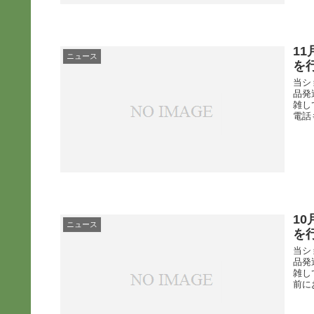
1
ニュース
を
当シ
品発
雑し
電話
1
ニュース
を
当シ
品発
雑し
前に