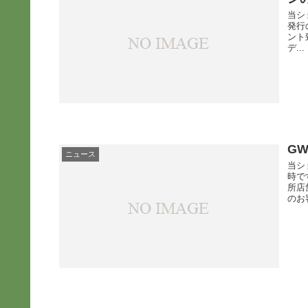
当シ
発行
ント
デ...
G
ニュース
当シ
時で
所店
のお