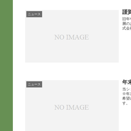
謹
ニュース
旧年
層の
式会
年
ニュース
当シ
※年
希望
す。