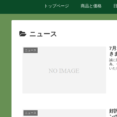
トップページ
商品と価格
ニュース
7
ニュース
き
誠に
為、
いた
好
ニュース
ン