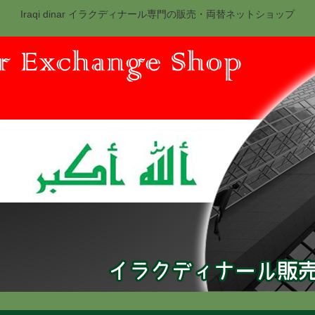
Iraqi dinar イラクディナール専門の販売・両替ネットショップ