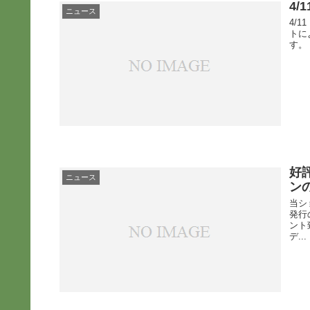
4
ニュース
4/
トに
す。
好
ニュース
ン
当シ
発行
ント
デ...