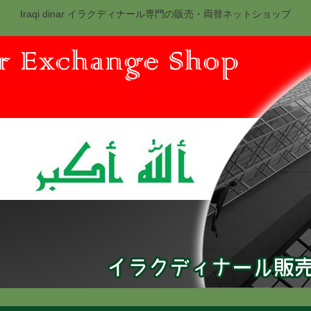
Iraqi dinar イラクディナール専門の販売・両替ネットショップ