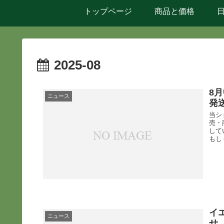
トップページ
商品と価格
2025-08
8
ニュース
発
当シ
売・
して
もし
イ
ニュース
せ