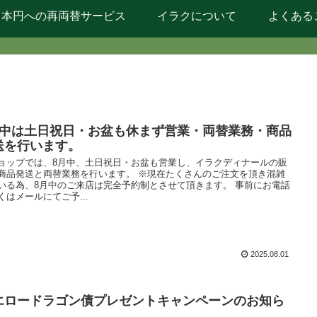
日本円への再両替サービス
イラクについて
よくある
月中は土日祝日・お盆も休まず営業・両替業務・商品
送を行います。
ョップでは、8月中、土日祝日・お盆も営業し、イラクディナールの販
商品発送と両替業務を行います。 ※現在たくさんのご注文を頂き混雑
いる為、8月中のご来店は完全予約制とさせて頂きます。 事前にお電話
くはメールにてご予...
2025.08.01
エロードラゴン債プレゼントキャンペーンのお知ら