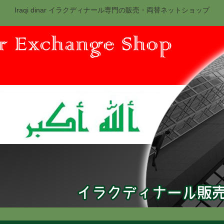
Iraqi dinar イラクディナール専門の販売・両替ネットショップ