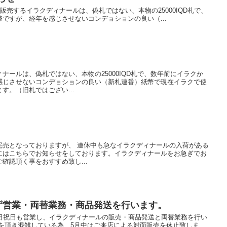
プが販売するイラクディナールは、偽札ではない、本物の25000IQD札で、
ですが、経年を感じさせないコンデョションの良い（...
ナールは、偽札ではない、本物の25000IQD札で、数年前にイラクか
感じさせないコンデョションの良い（新札連番）紙幣で現在イラクで使
す。（旧札ではござい...
完売となっておりますが、 連休中も急なイラクディナールの入荷がある
にはこちらでお知らせをしております。イラクディナールをお急ぎでお
確認頂く事をおすすめ致し...
まず営業・両替業務・商品発送を行います。
土日祝日も営業し、イラクディナールの販売・商品発送と両替業務を行い
文を頂き混雑している為、5月中はご来店による対面販売を休止致しま