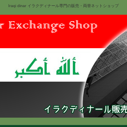
Iraqi dinar イラクディナール専門の販売・両替ネットショップ