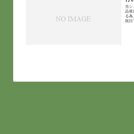
当シ
品発
る為
祝日