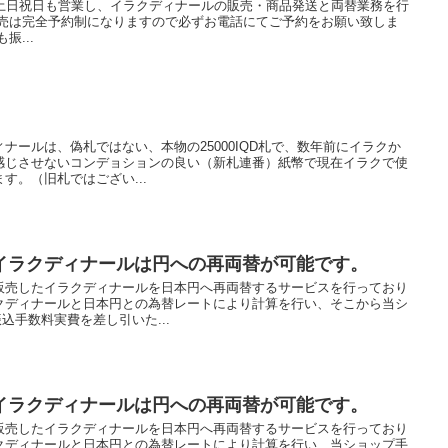
は土日祝日も営業し、イラクディナールの販売・商品発送と両替業務を行
販売は完全予約制になりますので必ずお電話にてご予約をお願い致しま
振...
ナールは、偽札ではない、本物の25000IQD札で、数年前にイラクか
感じさせないコンデョションの良い（新札連番）紙幣で現在イラクで使
す。（旧札ではござい...
イラクディナールは円への再両替が可能です。
販売したイラクディナールを日本円へ再両替するサービスを行っており
クディナールと日本円との為替レートにより計算を行い、そこから当シ
込手数料実費を差し引いた...
イラクディナールは円への再両替が可能です。
販売したイラクディナールを日本円へ再両替するサービスを行っており
クディナールと日本円との為替レートにより計算を行い、当ショップ手