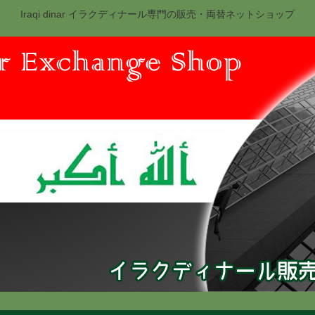
Iraqi dinar イラクディナール専門の販売・両替ネットショップ