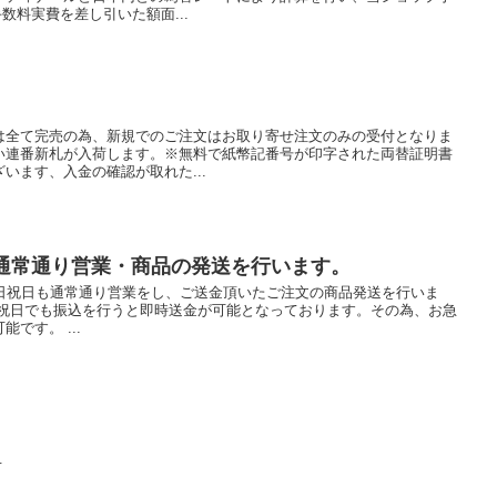
数料実費を差し引いた額面...
は全て完売の為、新規でのご注文はお取り寄せ注文のみの受付となりま
い連番新札が入荷します。※無料で紙幣記番号が印字された両替証明書
います、入金の確認が取れた...
も通常通り営業・商品の発送を行います。
土日祝日も通常通り営業をし、ご送金頂いたご注文の商品発送を行いま
日祝日でも振込を行うと即時送金が可能となっております。その為、お急
です。 ...
せ