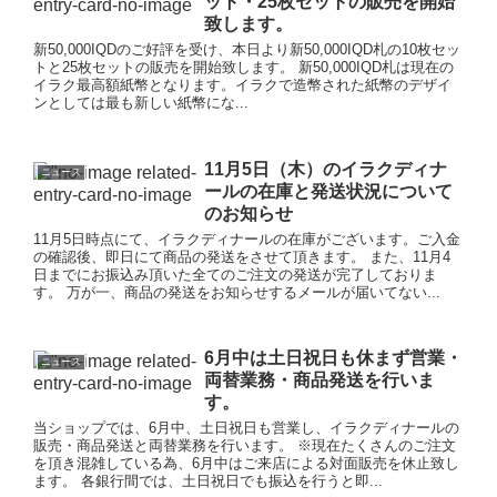
ット・25枚セットの販売を開始
致します。
新50,000IQDのご好評を受け、本日より新50,000IQD札の10枚セッ
トと25枚セットの販売を開始致します。 新50,000IQD札は現在の
イラク最高額紙幣となります。イラクで造幣された紙幣のデザイ
ンとしては最も新しい紙幣にな...
11月5日（木）のイラクディナ
ニュース
ールの在庫と発送状況について
のお知らせ
11月5日時点にて、イラクディナールの在庫がございます。ご入金
の確認後、即日にて商品の発送をさせて頂きます。 また、11月4
日までにお振込み頂いた全てのご注文の発送が完了しておりま
す。 万が一、商品の発送をお知らせするメールが届いてない...
6月中は土日祝日も休まず営業・
ニュース
両替業務・商品発送を行いま
す。
当ショップでは、6月中、土日祝日も営業し、イラクディナールの
販売・商品発送と両替業務を行います。 ※現在たくさんのご注文
を頂き混雑している為、6月中はご来店による対面販売を休止致し
ます。 各銀行間では、土日祝日でも振込を行うと即...