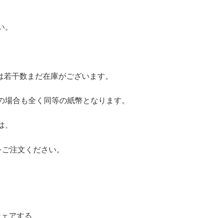
い。
QD札は若干数まだ在庫がございます。
の場合も全く同等の紙幣となります。
は、
D札をご注文ください。
シェアする