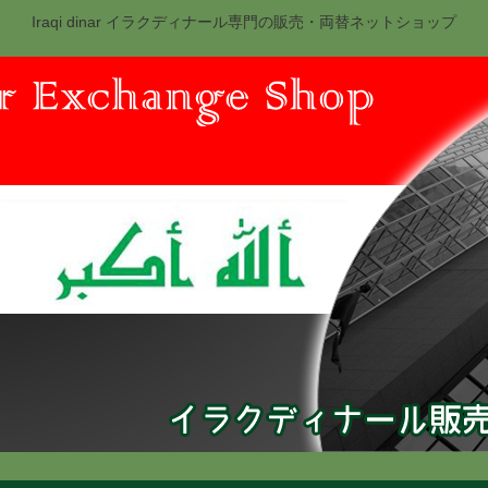
Iraqi dinar イラクディナール専門の販売・両替ネットショップ