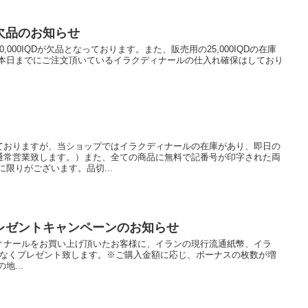
欠品のお知らせ
000IQDが欠品となっております。また、販売用の25,000IQDの在庫
 本日までにご注文頂いているイラクディナールの仕入れ確保はしており
ておりますが、当ショップではイラクディナールの在庫があり、即日の
通常営業致します。）また、全ての商品に無料で記番号が印字された両
限りがございます。品切...
レゼントキャンペーンのお知らせ
ィナールをお買い上げ頂いたお客様に、イランの現行流通紙幣、イラ
)をもれなくプレゼント致します。※ご購入金額に応じ、ボーナスの枚数が増
地...