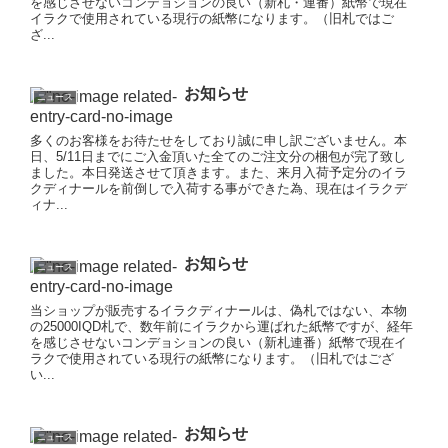
を感じさせないコンデョションの良い（新札・連番）紙幣で現在
イラクで使用されている現行の紙幣になります。（旧札ではご
ざ...
お知らせ
ニュース
多くのお客様をお待たせをしており誠に申し訳ございません。本
日、5/11日までにご入金頂いた全てのご注文分の梱包が完了致し
ました。本日発送させて頂きます。また、来月入荷予定分のイラ
クディナールを前倒しで入荷する事ができた為、現在はイラクデ
ィナ...
お知らせ
ニュース
当ショップが販売するイラクディナールは、偽札ではない、本物
の25000IQD札で、数年前にイラクから運ばれた紙幣ですが、経年
を感じさせないコンデョションの良い（新札連番）紙幣で現在イ
ラクで使用されている現行の紙幣になります。（旧札ではござ
い...
お知らせ
ニュース