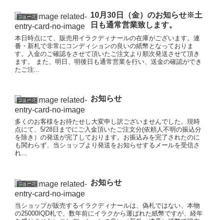
10月30日（金）のお知らせ※土
ニュース
日も通常営業致します。
本日時点にて、販売用イラクディナールの在庫がございます。連
番・新札で非常にコンディションの良いの紙幣となっておりま
す。入金のご確認をさせて頂いたご注文より順次発送させて頂き
ます。 また、明日、明後日も通常営業を行い、送金の確認ができ
たご注...
お知らせ
ニュース
多くのお客様をお待たせし大変申し訳ございませんでした。現時
点にて、5/28日までにご入金頂いたご注文分(依頼人不明の振込分
を除き）の発送が完了しております。お振込みを完了されたのに
も関わらず、当ショップより発送をお知らせするメールを受信さ
れ...
お知らせ
ニュース
当ショップが販売するイラクディナールは、偽札ではない、本物
の25000IQD札で、数年前にイラクから運ばれた紙幣ですが、経年