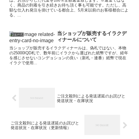
は、お預かりした代金を100％全額返金致します。※返金ではな
く、商品の到着を引き続きお待ち頂く事も可能です。ただし、高
額な仕入れ発注を掛けている都合上、5月末以前のお客様都合によ
る、...
当ショップが販売するイラクデ
ニュース
ィナールについて
当ショップが販売するイラクディナールは、偽札ではない、本物
の25000IQD札で、数年前にイラクから運ばれた紙幣ですが、経年
を感じさせないコンデョションの良い（新札・連番）紙幣で現在
イラクで使用...
ご注文殺到による発送遅延のお詫びと
発送状況・在庫状況
ご注文殺到による発送遅延のお詫びと
発送状況・在庫状況（更新情報）