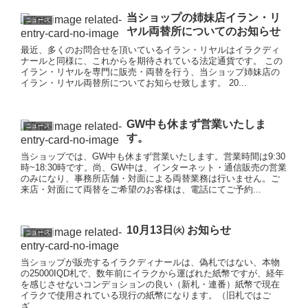
当ショップの姉妹店イラン・リ
ニュース
ヤル両替所についてのお知らせ
最近、多くのお問合せを頂いているイラン・リヤルはイラクディ
ナールと同様に、これからを期待されている法定通貨です。 この
イラン・リヤルを専門に販売・両替を行う、当ショップ姉妹店の
イラン・リヤル両替所についてお知らせ致します。 20...
GW中も休まず営業いたしま
ニュース
す。
当ショップでは、GW中も休まず営業いたします。営業時間は9:30
時~18:30時です。尚、GW中は、インターネット・通信販売の営業
のみになり、事務所店舗・対面による両替業務は行いません。ご
来店・対面にて両替をご希望のお客様は、電話にてご予約...
10月13日㈫ お知らせ
ニュース
当ショップが販売するイラクディナールは、偽札ではない、本物
の25000IQD札で、数年前にイラクから運ばれた紙幣ですが、経年
を感じさせないコンデョションの良い（新札・連番）紙幣で現在
イラクで使用されている現行の紙幣になります。（旧札ではご
ざ...