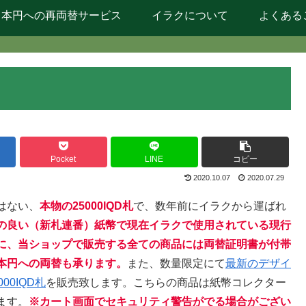
日本円への再両替サービス
イラクについて
よくある
Pocket
LINE
コピー
2020.10.07
2020.07.29
はない、
本物の25000IQD札
で、数年前にイラクから運ばれ
の良い（新札連番）紙幣で現在イラクで使用されている現行
に、当ショップで販売する全ての商品には両替証明書が付帯
本円への両替も承ります
。
また、数量限定にて
最新のデザイ
0IQD札
を販売致します。こちらの商品は紙幣コレクター
ます。
※カート画面でセキュリティ警告がでる場合がござい