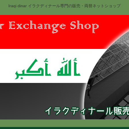
Iraqi dinar イラクディナール専門の販売・両替ネットショップ