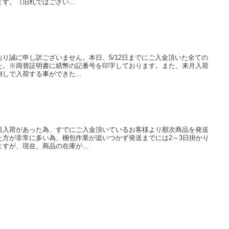
す。（旧札ではござい...
り誠に申し訳ございません。本日、5/12日までにご入金頂いた全ての
た。※両替証明書に紙幣の記番号を印字しております。また、来月入荷
しで入荷する事ができた...
日入荷があった為、すでにご入金頂いているお客様より順次商品を発送
た方が非常に多い為、梱包作業が追いつかず発送までには2～3日掛かり
すが、現在、商品の在庫が...