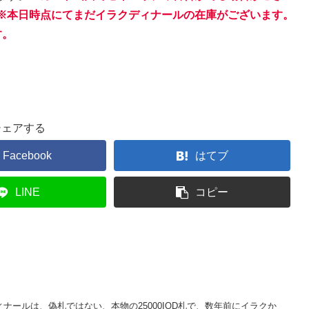
）※本日時点にてまだイラクディナールの在庫がございます。
す。
シェアする
Facebook
はてブ
LINE
コピー
ナールは、偽札ではない、本物の25000IQD札で、数年前にイラクか