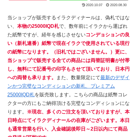
2020.10.07
2020.08.30
当ショップが販売するイラクディナールは、偽札ではな
い、
本物の25000IQD札
で、数年前にイラクから運ばれ
た紙幣ですが、経年を感じさせない
コンデョションの良
い（新札連番）紙幣で現在イラクで使用されている現行
の紙幣になります。（旧札ではございません。）更に、
当ショップで販売する全ての商品には両替証明書が付帯
し、無料にて記番号の印字もさせて頂いており、日本円
への両替も承ります
。
また、数量限定にて
最新のデザイ
ンかつ完璧なコンディションの新札、プレミアム
25000IQD札
を販売致します。こちらの商品は紙幣コレ
クターの方にもご納得頂ける完璧なコンディションにな
ります。
※現在、多くのご注文を頂いておりますが、本
日時点にてイラクディナールの在庫がございます。本日
も通常営業を行い、入金確認後即日～2日以内にて商品