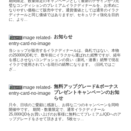
期間限定、数量限定のキャンペーンとして最新のデザインかつ完
璧なコンディションのプレミアムイラクディナールを、お求めに
なりやすい価格にて販売中です。通貨価値としては通常のイラク
ディナールと同じ価値ではありますが、セキュリティ強化を目的
に、より...
お知らせ
ニュース
当ショップが販売するイラクディナールは、偽札ではない、本物
の25000IQD札で、数年前にイラクから運ばれた紙幣ですが、経年
を感じさせないコンデョションの良い（新札・連番）紙幣で現在
イラクで使用されている現行の紙幣になります。（旧札ではご
ざ...
無料アップグレード&ボーナス
ニュース
プレゼントキャンペーンのお知
らせ
只今、日頃のご愛顧に感謝し、お得な二つのキャンペーンを同時
開催中です。 期間・数量限定で、通常イラクディナール
25,000IQDをお買い上げのお客様に無料にてプレミアムIQDへのア
ップグレードをさせて頂きます。 5枚セッ...