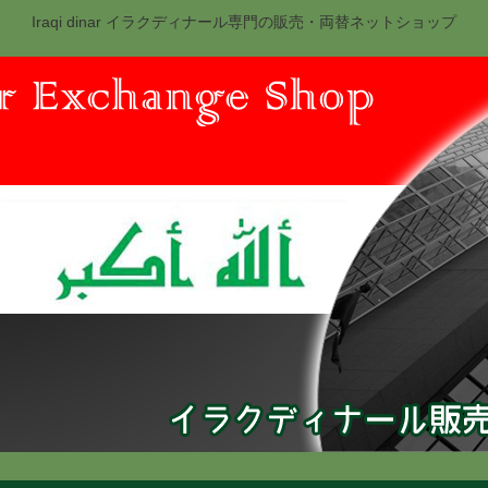
Iraqi dinar イラクディナール専門の販売・両替ネットショップ