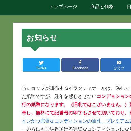
トップページ
商品と価格
お知らせ
Twitter
Facebook
はてブ
当ショップが販売するイラクディナールは、偽札で
た紙幣ですが、経年を感じさせない
コンデョション
行の紙幣になります。（旧札ではございません。）
帯し、無料にて記番号の印字もさせて頂いており、
インかつ完璧なコンディションの新札、プレミアム250
ーの方にもご納得頂ける完璧なコンディションにな