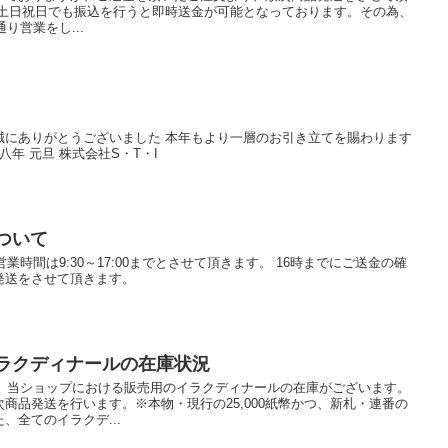
、土日祝日でも振込を行うと即時送金が可能となっております。その為、
り営業をし...
誠にありがとうございました 本年もより一層のお引き立てを賜わります
年 元旦 株式会社S・T・I
について
業時間は9:30～17:00までとさせて頂きます。 16時までにご送金の確
発送をさせて頂きます。
イラクディナールの在庫状況
て、当ショップにおける販売用のイラクディナールの在庫がございます。
商品発送を行います。※本物・現行の25,000紙幣かつ、新札・連番の
、全てのイラクデ...