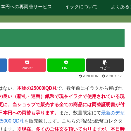
日本円への再両替サービス
イラクについて
よくある
Pocket
LINE
コピー
2020.10.07
2020.09.17
はない、
本物の25000IQD札
で、数年前にイラクから運ばれ
の良い（新札・連番）紙幣で現在イラクで使用されている現
更に、当ショップで販売する全ての商品には両替証明書が付
日本円への両替も承ります
。
また、数量限定にて
最新のデザ
00IQD札
を販売致します。こちらの商品は紙幣コレクタ
ります。
※現在、多くのご注文を頂いておりますが、本日時