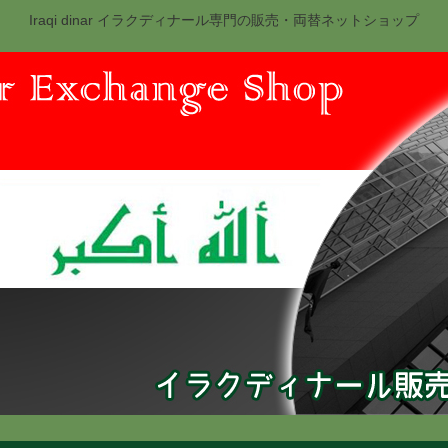
Iraqi dinar イラクディナール専門の販売・両替ネットショップ