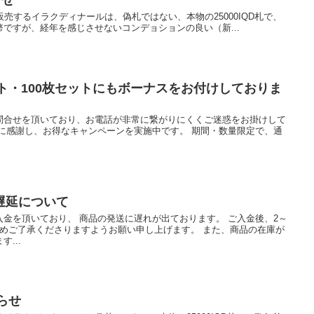
らせ
が販売するイラクディナールは、偽札ではない、本物の25000IQD札で、
ですが、経年を感じさせないコンデョションの良い（新...
ット・100枚セットにもボーナスをお付けしておりま
問合せを頂いており、お電話が非常に繋がりにくくご迷惑をお掛けして
に感謝し、お得なキャンペーンを実施中です。 期間・数量限定で、通
遅延について
金を頂いており、 商品の発送に遅れが出ております。 ご入金後、2～
予めご了承くださりますようお願い申し上げます。 また、商品の在庫が
...
らせ