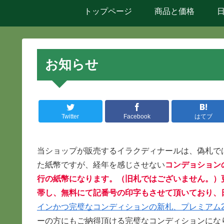
トップページ
商品と価格
お知らせ
Twitter
Facebook
はてブ
当ショップが販売するイラクディナールは、偽札で
た紙幣ですが、経年を感じさせない
コンデョション
行の紙幣になります。（旧札ではございません。）
帯し、無料にて記番号の印字もさせて頂いており、
インかつ完璧なコンディションの新札、プレミアム250
ーの方にもご納得頂ける完璧なコンディションにな