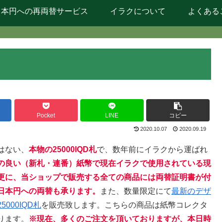
日本円への再両替サービス
イラクについて
よくある
Pocket
LINE
コピー
2020.10.07
2020.09.19
はない、
本物の25000IQD札
で、数年前にイラクから運ばれ
の良い（新札・連番）紙幣で現在イラクで使用されている現
更に、当ショップで販売する全ての商品には両替証明書が付
日本円への両替も承ります
。
また、数量限定にて
最新のデザ
00IQD札
を販売致します。こちらの商品は紙幣コレクタ
ります。
※現在、多くのご注文を頂いておりますが、本日時