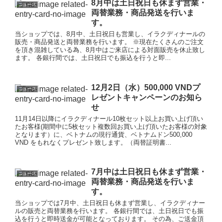
8月中は土日祝日も休まず営業・
ニュース
両替業務・商品発送を行いま
す。
当ショップでは、8月中、土日祝日も営業し、イラクディナールの
販売・商品発送と両替業務を行います。 ※現在たくさんのご注文
を頂き混雑している為、8月中はご来店による対面販売を休止致し
ます。 各銀行間では、土日祝日でも振込を行うと即...
12月2日（水）500,000 VNDプ
ニュース
レゼントキャンペーンのお知ら
せ
11月14日以降にイラクディナール10枚セット以上お買い上げ頂い
たお客様(期間中に5枚セット複数回お買い上げ頂いたお客様の対象
となります）に、ベトナムの現行通貨、ベトナムドン500,000
VND をもれなくプレゼント致します。（両替証明書...
7月中は土日祝日も休まず営業・
ニュース
両替業務・商品発送を行いま
す。
当ショップでは7月中、土日祝日も休まず営業し、イラクディナー
ルの販売と両替業務を行います。 各銀行間では、土日祝日でも振
込を行うと即時送金が可能となっております。 その為、ご送金頂