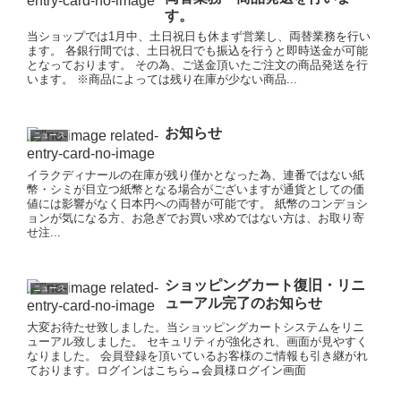
す。
当ショップでは1月中、土日祝日も休まず営業し、両替業務を行い
ます。 各銀行間では、土日祝日でも振込を行うと即時送金が可能
となっております。 その為、ご送金頂いたご注文の商品発送を行
います。 ※商品によっては残り在庫が少ない商品...
お知らせ
ニュース
イラクディナールの在庫が残り僅かとなった為、連番ではない紙
幣・シミが目立つ紙幣となる場合がございますが通貨としての価
値には影響がなく日本円への両替が可能です。 紙幣のコンデョシ
ョンが気になる方、お急ぎでお買い求めではない方は、お取り寄
せ注...
ショッピングカート復旧・リニ
ニュース
ューアル完了のお知らせ
大変お待たせ致しました。当ショッピングカートシステムをリニ
ューアル致しました。 セキュリティが強化され、画面が見やすく
なりました。 会員登録を頂いているお客様のご情報も引き継がれ
ております。ログインはこちら→会員様ログイン画面