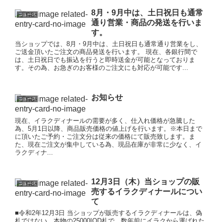
8月・9月中は、土日祝日も通常
ニュース
通り営業・商品の発送を行いま
す。
当ショップでは、8月・9月中は、土日祝日も通常通り営業をし、
ご送金頂いたご注文の商品発送を行います。 現在、各銀行間で
は、土日祝日でも振込を行うと即時送金が可能となっておりま
す。その為、お急ぎのお客様のご注文にも対応が可能です...
お知らせ
ニュース
現在、イラクディナールの需要が多く、仕入れ価格が急騰した
為、5月1日以降、商品販売価格の値上げを行います。※本日まで
に頂いたご予約・ご注文分は従来の価格にて販売致します。ま
た、現在ご注文が集中している為、現品在庫が非常に少なく、イ
ラクディナ...
12月3日（木）当ショップの販
ニュース
売するイラクディナールについ
て
■令和2年12月3日 当ショップが販売するイラクディナールは、偽
札ではない、本物の25000IQD札で、数年前にイラクから運ばれた