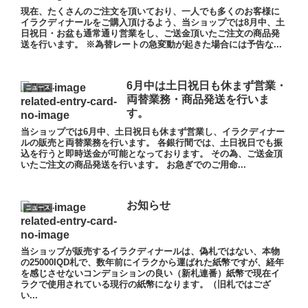
現在、たくさんのご注文を頂いており、一人でも多くのお客様に
イラクディナールをご購入頂けるよう、当ショップでは8月中、土
日祝日・お盆も通常通り営業をし、ご送金頂いたご注文の商品発
送を行います。 ※為替レートの急変動が起きた場合には予告な...
6月中は土日祝日も休まず営業・
ニュース
両替業務・商品発送を行いま
す。
当ショップでは6月中、土日祝日も休まず営業し、イラクディナー
ルの販売と両替業務を行います。 各銀行間では、土日祝日でも振
込を行うと即時送金が可能となっております。 その為、ご送金頂
いたご注文の商品発送を行います。 お急ぎでのご用命...
お知らせ
ニュース
当ショップが販売するイラクディナールは、偽札ではない、本物
の25000IQD札で、数年前にイラクから運ばれた紙幣ですが、経年
を感じさせないコンデョションの良い（新札連番）紙幣で現在イ
ラクで使用されている現行の紙幣になります。（旧札ではござ
い...