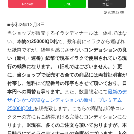
Pocket
LINE
コピー
2020.12.08
■令和2年12月3日
当ショップが販
売するイラクディナールは、偽札ではな
い、
本物の25000IQD札
で、数年前にイラクから運ばれ
た紙幣ですが、経年を感じさせない
コンデョションの良
い（新札・連番）紙幣で現在イラクで使用されている現
行の紙幣になります。（旧札ではございません。）更
に、当ショップで販売する全ての商品には両替証明書が
付帯し、無料にて記番号の印字もさせて頂いており、日
本円への両替も承ります
。
また、数量限定にて
最新のデ
ザインかつ完璧なコンディションの新札、プレミアム
25000IQD札
を販売致します。こちらの商品は紙幣コレ
クターの方にもご納得頂ける完璧なコンディションにな
ります。
※現在、多くのご注文を頂いておりますが、本
日時点にてイラクディナールの在庫がございます。入金