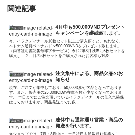
関連記事
4月中も500,000VNDプレゼント
ニュース
キャンペーンを継続致します。
今、イラクディナール10枚セット以上ご購入頂くと、もれなく、
ベトナム通貨ベトナムドン500,000VNDをプレゼント致します。
（両替証明書記番号印字サービス）令和2年3月以降に5枚セットを
購入し、２回目の5枚セットをご購入されたお客様も対象...
注文集中による、商品欠品のお
ニュース
知らせ
現在、ご注文が集中しており、50,000IQDが欠品となっておりま
す。また、販売用の25,000IQDの在庫も数が少なくなっておりま
す。 本日までにご注文頂いているイラクディナールの仕入れ確保
はしておりますが、商品発送までに数...
連休中も通常通り営業・商品の
ニュース
発送を行います。
当ショップでは、7月・8月中は、土日祝日も通常通り営業をし、