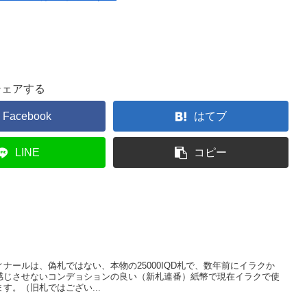
シェアする
Facebook
はてブ
LINE
コピー
ナールは、偽札ではない、本物の25000IQD札で、数年前にイラクか
感じさせないコンデョションの良い（新札連番）紙幣で現在イラクで使
す。（旧札ではござい...