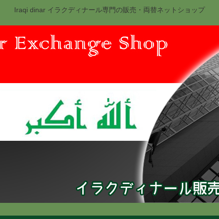
Iraqi dinar イラクディナール専門の販売・両替ネットショップ