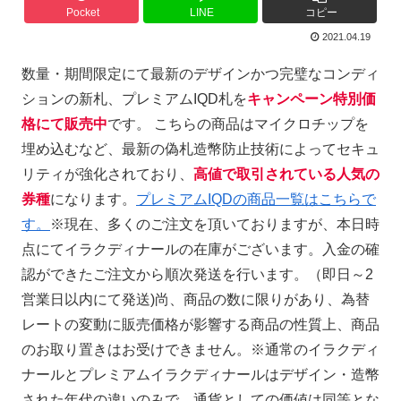
Pocket
LINE
コピー
2021.04.19
数量・期間限定にて最新のデザインかつ完璧なコンディ
ションの新札、プレミアムIQD札を
キャンペーン特別価
格にて販売中
です。 こちらの商品はマイクロチップを
埋め込むなど、最新の偽札造幣防止技術によってセキュ
リティが強化されており、
高値で取引されている人気の
券種
になります。
プレミアムIQDの商品一覧はこちらで
す。
※現在、多くのご注文を頂いておりますが、本日時
点にてイラクディナールの在庫がございます。入金の確
認ができたご注文から順次発送を行います。（即日～2
営業日以内にて発送)尚、商品の数に限りがあり、為替
レートの変動に販売価格が影響する商品の性質上、商品
のお取り置きはお受けできません。※通常のイラクディ
ナールとプレミアムイラクディナールはデザイン・造幣
された年代の違いのみで、通貨としての価値は同等とな