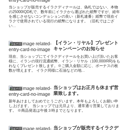
当ショップが販売するイラクディナールは、偽札ではない、本物
の25000IQD札で、数年前にイラクから運ばれた紙幣ですが、経年
を感じさせないコンデョションの良い（新札連番）紙幣で現在イ
ラクで使用されている現行の紙幣になります。（旧札ではござ
い...
【イラン・リヤル】プレゼント
ニュース
キャンペーンのお知らせ
現在、当ショップにてイラクディナールをお買い上げ頂いたお客
様に、イランの現行流通紙幣、イラン・リヤル（100,000IRR)をも
れなくプレゼント致します。※ご購入金額に応じ、ボーナスの枚
数が増えます。 イラク同様に石油などの地...
当ショップはお正月も休まず営
ニュース
業致します。
新年あけましておめでとうございます。本年もよろしくお願い申
し上げます。 当ショップでは元旦より、通常通り営業しておりま
す。 ※商品発送は午後３時までとなります。
当ショップが販売するイラクデ
ニュース