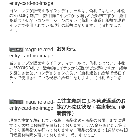
当ショップが販売するイラクディナールは、偽札ではない、本物
の25000IQD札で、数年前にイラクから運ばれた紙幣ですが、経年
を感じさせないコンデョションの良い（新札・連番）紙幣で現在
イラクで使用されている現行の紙幣になります。（旧札ではご
ざ...
お知らせ
ニュース
当ショップが販売するイラクディナールは、偽札ではない、本物
の25000IQD札で、数年前にイラクから運ばれた紙幣ですが、経年
を感じさせないコンデョションの良い（新札連番）紙幣で現在イ
ラクで使用されている現行の紙幣になります。（旧札ではござ
い...
ご注文殺到による発送遅延のお
ニュース
詫びと発送状況・在庫状況（更
新情報）
現在ご注文が殺到している為、商品発送～商品のお届けまでに通
常より大幅にお時間を頂戴しております。 ご入金を頂いたご注文
分より順番発送を行っておりますが、商品の発送まで1週間から10
日程度お時間を頂いております。 尚、すでにご...