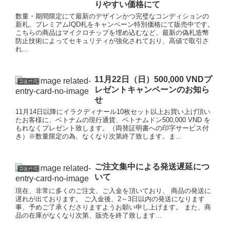
りやすい価格にて
数量・期間限定にて最新のデザインかつ完璧なコンディションの
新札、プレミアムIQD札をキャンペーン特別価格にて販売中です。
こちらの商品はマイクロチップを埋め込むなど、最新の偽札造幣
防止技術によってセキュリティが強化されており、高値で取引さ
れ...
11月22日（日）500,000 VNDプ
ニュース
レゼントキャンペーンのお知ら
せ
11月14日以降にイラクディナール10枚セット以上お買い上げ頂い
たお客様に、ベトナムの現行通貨、ベトナムドン500,000 VND を
もれなくプレゼント致します。（両替証明書への印字サービス付
き）※数量限定の為、なくなり次第終了致します。ま...
ご注文集中による発送遅延につ
ニュース
いて
現在、非常に多くのご注文、ご入金を頂いており、 商品の発送に
遅れが出ております。 ご入金後、2～3日以内の発送になります
事、予めご了承くださりますようお願い申し上げます。 また、商
品の在庫がなくなり次第、販売を終了致します...