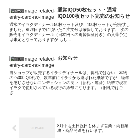
通常IQD50枚セット・通常
ニュース
IQD100枚セット完売のお知らせ
通常のイラクディナール50枚セット及び、100枚セットが完売致し
ました。※昨日までに頂いたご注文分は確保しております。 次の
販売用イラクディナール（日本円への両替保証付き）の入荷予定
は未定となっておりますが もし...
お知らせ
ニュース
当ショップが販売するイラクディナールは、偽札ではない、本物
の25000IQD札で、数年前にイラクから運ばれた紙幣ですが、経年
を感じさせないコンデョションの良い（新札・連番）紙幣で現在
イラクで使用されている現行の紙幣になります。（旧札ではご
ざ...
8月中も土日祝日も休まず営業・両替業
務・商品発送を行います。