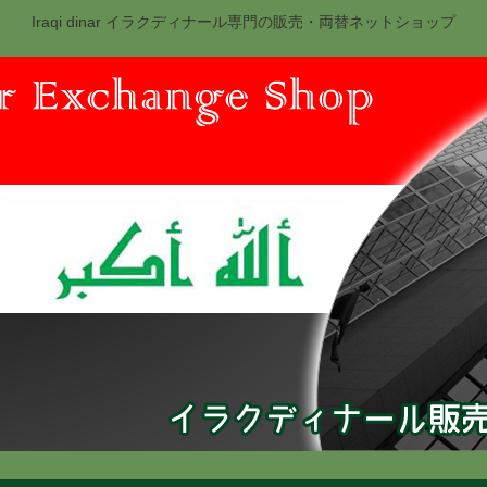
Iraqi dinar イラクディナール専門の販売・両替ネットショップ