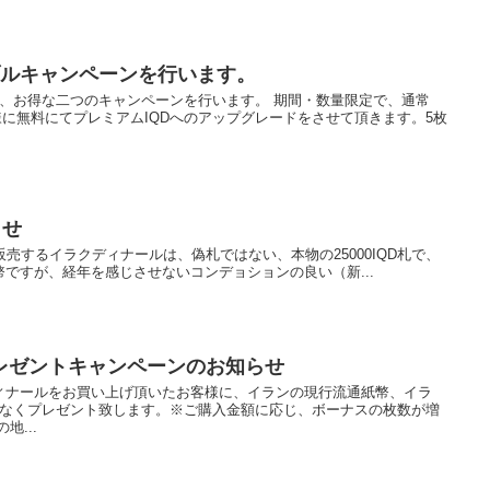
ブルキャンペーンを行います。
し、お得な二つのキャンペーンを行います。 期間・数量限定で、通常
お客様に無料にてプレミアムIQDへのアップグレードをさせて頂きます。5枚
らせ
が販売するイラクディナールは、偽札ではない、本物の25000IQD札で、
ですが、経年を感じさせないコンデョションの良い（新...
レゼントキャンペーンのお知らせ
ィナールをお買い上げ頂いたお客様に、イランの現行流通紙幣、イラ
)をもれなくプレゼント致します。※ご購入金額に応じ、ボーナスの枚数が増
地...