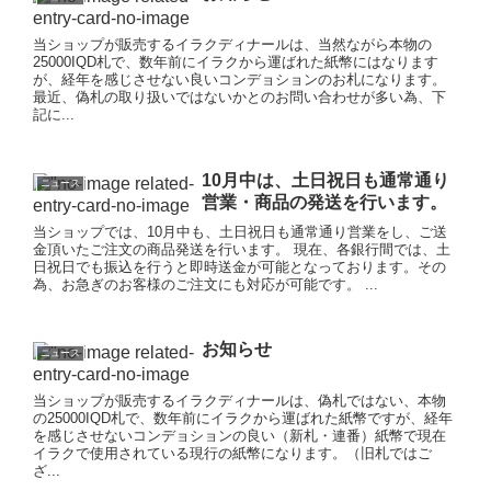
当ショップが販売するイラクディナールは、当然ながら本物の
25000IQD札で、数年前にイラクから運ばれた紙幣にはなります
が、経年を感じさせない良いコンデョションのお札になります。
最近、偽札の取り扱いではないかとのお問い合わせが多い為、下
記に...
10月中は、土日祝日も通常通り
ニュース
営業・商品の発送を行います。
当ショップでは、10月中も、土日祝日も通常通り営業をし、ご送
金頂いたご注文の商品発送を行います。 現在、各銀行間では、土
日祝日でも振込を行うと即時送金が可能となっております。その
為、お急ぎのお客様のご注文にも対応が可能です。 ...
お知らせ
ニュース
当ショップが販売するイラクディナールは、偽札ではない、本物
の25000IQD札で、数年前にイラクから運ばれた紙幣ですが、経年
を感じさせないコンデョションの良い（新札・連番）紙幣で現在
イラクで使用されている現行の紙幣になります。（旧札ではご
ざ...