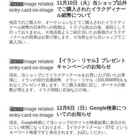
11月10日（火）当ショップ以外
ニュース
でご購入されたイラクディナー
ル紙幣について
他店でのご購入や、オークションなどでご購入されたイラクディ
ナール紙幣の日本円への両替は、トラブル防止の為、原則として
行っておりません。※他店様よりご紹介頂いたお客様のイラクデ
ィナールの両替はお受け致します。※当然ながら当ショップでご
購入頂い...
【イラン・リヤル】プレゼント
ニュース
キャンペーンのお知らせ
現在、当ショップにてイラクディナールをお買い上げ頂いたお客
様に、イランの現行流通紙幣、イラン・リヤル（100,000IRR)をも
れなくプレゼント致します。※ご購入金額に応じ、ボーナスの枚
数が増えます。 イラク同様に石油などの地...
12月6日（日）Google検索につ
ニュース
いてのお知らせ
現在、Google検索にて当ショップのサイトが検索結果に表示され
にくい状態になっております。【イラクディナール・STI】という
キーワード検索ですと表示されます。お試しください。