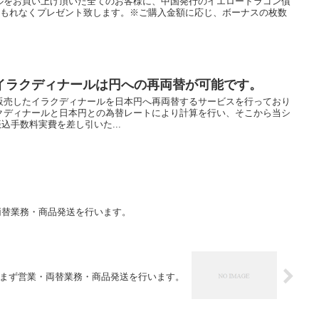
ルをお買い上げ頂いた全てのお客様に、中国発行のイエロードラゴン債
00000券)をもれなくプレゼント致します。※ご購入金額に応じ、ボーナスの枚数
イラクディナールは円への再両替が可能です。
販売したイラクディナールを日本円へ再両替するサービスを行っており
クディナールと日本円との為替レートにより計算を行い、そこから当シ
込手数料実費を差し引いた...
両替業務・商品発送を行います。
休まず営業・両替業務・商品発送を行います。