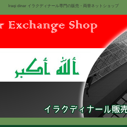
Iraqi dinar イラクディナール専門の販売・両替ネットショップ