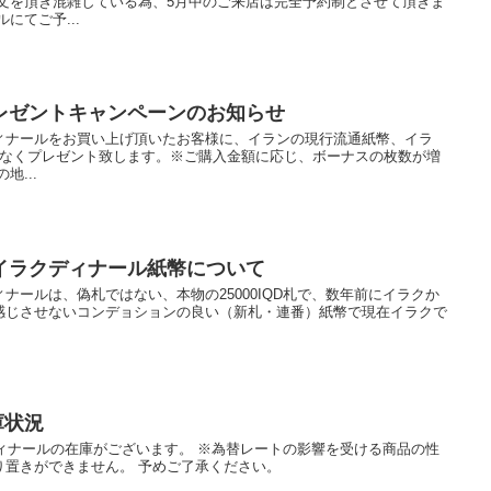
注文を頂き混雑している為、5月中のご来店は完全予約制とさせて頂きま
にてご予...
レゼントキャンペーンのお知らせ
ィナールをお買い上げ頂いたお客様に、イランの現行流通紙幣、イラ
)をもれなくプレゼント致します。※ご購入金額に応じ、ボーナスの枚数が増
地...
イラクディナール紙幣について
ナールは、偽札ではない、本物の25000IQD札で、数年前にイラクか
感じさせないコンデョションの良い（新札・連番）紙幣で現在イラクで
庫状況
ディナールの在庫がございます。 ※為替レートの影響を受ける商品の性
り置きができません。 予めご了承ください。