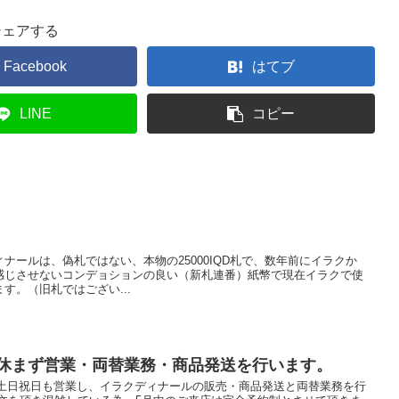
シェアする
Facebook
はてブ
LINE
コピー
ナールは、偽札ではない、本物の25000IQD札で、数年前にイラクか
感じさせないコンデョションの良い（新札連番）紙幣で現在イラクで使
す。（旧札ではござい...
も休まず営業・両替業務・商品発送を行います。
・土日祝日も営業し、イラクディナールの販売・商品発送と両替業務を行