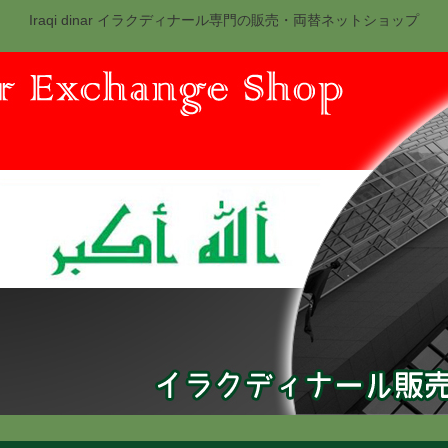
Iraqi dinar イラクディナール専門の販売・両替ネットショップ