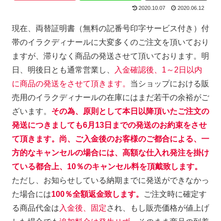
2020.10.07
2020.06.12
現在、両替証明書（無料の記番号印字サービス付き）付
帯のイラクディナールに大変多くのご注文を頂いており
ますが、滞りなく商品の発送させて頂いております。明
日、明後日とも通常営業し、
入金確認後、1～2日以内
に商品の発送をさせて頂きます。
当ショップにおける販
売用のイラクディナールの在庫にはまだ若干の余裕がご
ざいます。
その為、原則として本日以降頂いたご注文の
発送につきましても6月13日までの発送のお約束をさせ
て頂きます。尚、ご入金後のお客様のご都合による、一
方的なキャンセルの場合には、高額な仕入れ発注を掛け
ている都合上、10％のキャンセル料を頂戴致します。
ただし、お知らせしている納期までに発送ができなかっ
た場合には
100％全額返金致します。
ご注文時に確定す
る商品代金は
入金後、固定
され、もし販売価格が値上げ