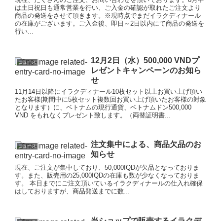
は土日祝日も通常営業を行い、ご入金の確認が取れたご注文より
商品の発送をさせて頂きます。※現時点でまだイラクディナール
の在庫がございます。ご入金後、即日～2日以内にて商品の発送を
行い...
12月2日（水）500,000 VNDプ
ニュース
レゼントキャンペーンのお知ら
せ
11月14日以降にイラクディナール10枚セット以上お買い上げ頂い
たお客様(期間中に5枚セット複数回お買い上げ頂いたお客様の対象
となります）に、ベトナムの現行通貨、ベトナムドン500,000
VND をもれなくプレゼント致します。（両替証明書...
注文集中による、商品欠品のお
ニュース
知らせ
現在、ご注文が集中しており、50,000IQDが欠品となっておりま
す。また、販売用の25,000IQDの在庫も数が少なくなっておりま
す。 本日までにご注文頂いているイラクディナールの仕入れ確保
はしておりますが、商品発送までに数...
当ショップで販売するイラクデ