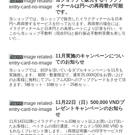
ニュース
ィナールは円への再両替が可能
です。
当ショップでは、当ショップで販売したイラクディナールを日本
円へ再両替するサービスを行っております。再両替の場合には、
イラクディナールと日本円との為替レートにより計算を行い、そ
こから当ショップ手数料（現在5%)と銀行振込手数料実費を差し引
いた...
11月実施のキャンペーンについ
ニュース
てのお知らせ
当ショップでは、好評を頂いているダブルキャンペーンを11月も
実施致します。 期間・数量限定で、通常25,000IQDをお買い上げ
のお客様に無料にてプレミアムIQDへのアップグレードをさせて頂
きます。5枚セット・10枚セット・25枚セッ...
11月22日（日）500,000 VNDプ
ニュース
レゼントキャンペーンのお知ら
せ
11月14日以降にイラクディナール10枚セット以上お買い上げ頂い
たお客様に、ベトナムの現行通貨、ベトナムドン500,000 VND を
もれなくプレゼント致します。（両替証明書への印字サービス付