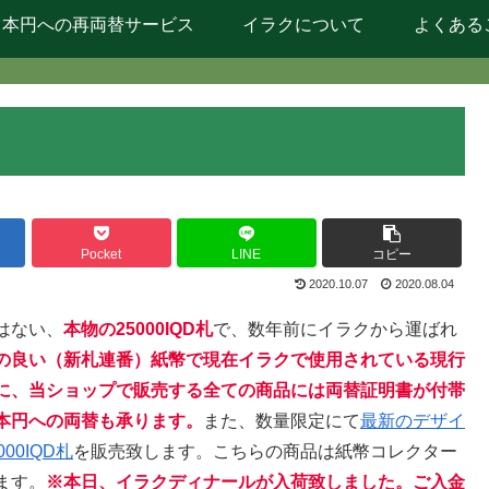
日本円への再両替サービス
イラクについて
よくある
Pocket
LINE
コピー
2020.10.07
2020.08.04
はない、
本物の25000IQD札
で、数年前にイラクから運ばれ
の良い（新札連番）紙幣で現在イラクで使用されている現行
に、当ショップで販売する全ての商品には両替証明書が付帯
本円への両替も承ります
。
また、数量限定にて
最新のデザイ
0IQD札
を販売致します。こちらの商品は紙幣コレクター
ます。
※本日、イラクディナールが入荷致しました。ご入金