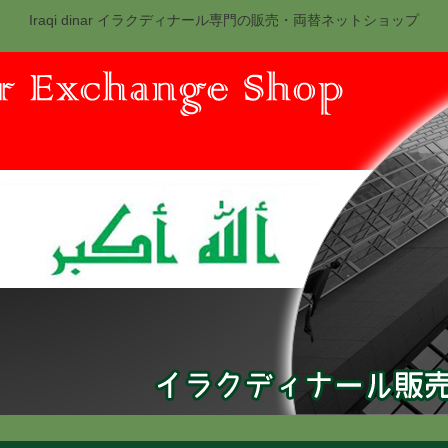
Iraqi dinar イラクディナール専門の販売・両替ネットショップ