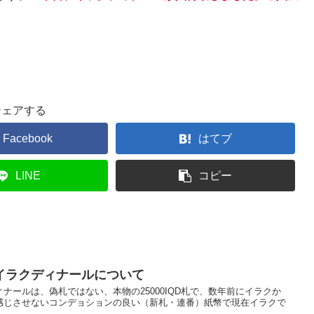
シェアする
Facebook
はてブ
LINE
コピー
イラクディナールについて
ナールは、偽札ではない、本物の25000IQD札で、数年前にイラクか
感じさせないコンデョションの良い（新札・連番）紙幣で現在イラクで