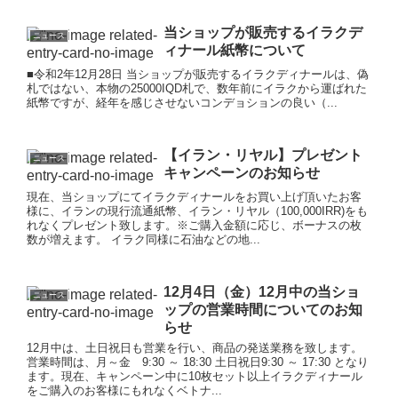
当ショップが販売するイラクデ
ニュース
ィナール紙幣について
■令和2年12月28日 当ショップが販売するイラクディナールは、偽
札ではない、本物の25000IQD札で、数年前にイラクから運ばれた
紙幣ですが、経年を感じさせないコンデョションの良い（...
【イラン・リヤル】プレゼント
ニュース
キャンペーンのお知らせ
現在、当ショップにてイラクディナールをお買い上げ頂いたお客
様に、イランの現行流通紙幣、イラン・リヤル（100,000IRR)をも
れなくプレゼント致します。※ご購入金額に応じ、ボーナスの枚
数が増えます。 イラク同様に石油などの地...
12月4日（金）12月中の当ショ
ニュース
ップの営業時間についてのお知
らせ
12月中は、土日祝日も営業を行い、商品の発送業務を致します。
営業時間は、月～金 9:30 ～ 18:30 土日祝日9:30 ～ 17:30 となり
ます。現在、キャンペーン中に10枚セット以上イラクディナール
をご購入のお客様にもれなくベトナ...