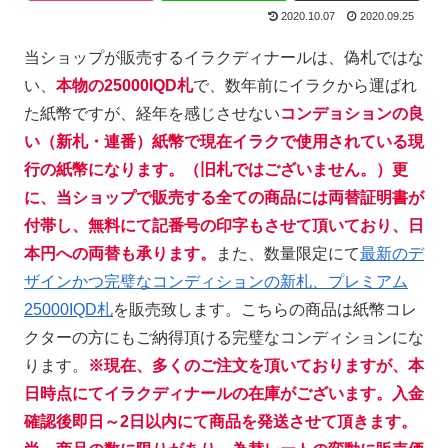
2020.10.07
2020.09.25
当ショップが販売するイラクディナールは、偽札ではな
い、
本物の25000IQD札
で、数年前にイラクから運ばれ
た紙幣ですが、経年を感じさせない
コンデョションの良
い（新札・連番）紙幣で現在イラクで使用されている現
行の紙幣になります。（旧札ではございません。）更
に、当ショップで販売する全ての商品には両替証明書が
付帯し、無料にて記番号の印字もさせて頂いており、日
本円への両替も承ります
。
また、数量限定にて
最新のデ
ザインかつ完璧なコンディションの新札、プレミアム
25000IQD札
を販売致します。こちらの商品は紙幣コレ
クターの方にもご納得頂ける完璧なコンディションにな
ります。
※現在、多くのご注文を頂いておりますが、本
日時点にてイラクディナールの在庫がございます。入金
確認後即日～2日以内にて商品を
発送させて頂きます。