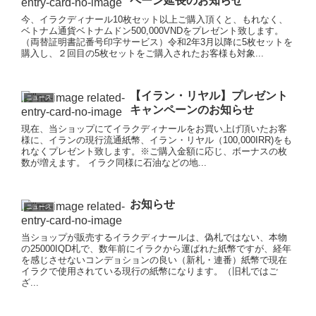
ペーン延長のお知らせ
今、イラクディナール10枚セット以上ご購入頂くと、もれなく、
ベトナム通貨ベトナムドン500,000VNDをプレゼント致します。
（両替証明書記番号印字サービス）令和2年3月以降に5枚セットを
購入し、２回目の5枚セットをご購入されたお客様も対象...
【イラン・リヤル】プレゼント
ニュース
キャンペーンのお知らせ
現在、当ショップにてイラクディナールをお買い上げ頂いたお客
様に、イランの現行流通紙幣、イラン・リヤル（100,000IRR)をも
れなくプレゼント致します。※ご購入金額に応じ、ボーナスの枚
数が増えます。 イラク同様に石油などの地...
お知らせ
ニュース
当ショップが販売するイラクディナールは、偽札ではない、本物
の25000IQD札で、数年前にイラクから運ばれた紙幣ですが、経年
を感じさせないコンデョションの良い（新札・連番）紙幣で現在
イラクで使用されている現行の紙幣になります。（旧札ではご
ざ...