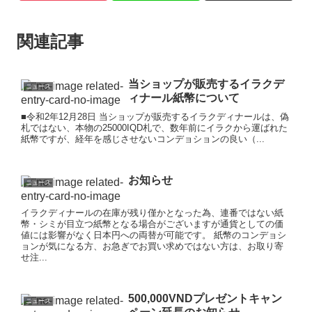
関連記事
当ショップが販売するイラクデ
ニュース
ィナール紙幣について
■令和2年12月28日 当ショップが販売するイラクディナールは、偽
札ではない、本物の25000IQD札で、数年前にイラクから運ばれた
紙幣ですが、経年を感じさせないコンデョションの良い（...
お知らせ
ニュース
イラクディナールの在庫が残り僅かとなった為、連番ではない紙
幣・シミが目立つ紙幣となる場合がございますが通貨としての価
値には影響がなく日本円への両替が可能です。 紙幣のコンデョシ
ョンが気になる方、お急ぎでお買い求めではない方は、お取り寄
せ注...
500,000VNDプレゼントキャン
ニュース