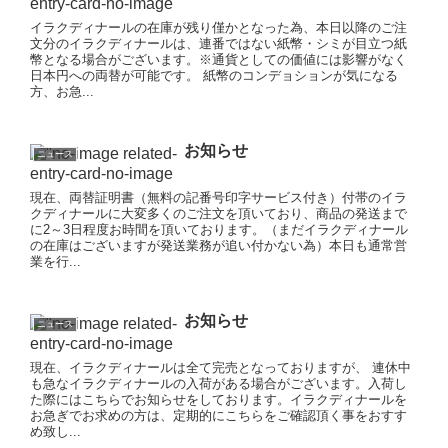
イラクディナールの在庫が残り僅かとなった為、本日以降のご注
文分のイラクディナールは、連番ではない紙幣・シミが目立つ紙
幣となる場合がございます。※通貨としての価値には影響がなく
日本円への両替が可能です。 紙幣のコンデョションが気になる
方、お急...
お知らせ
ニュース
現在、両替証明書（無料の記番号印字サービス付き）付帯のイラ
クディナールに大変多くのご注文を頂いており、商品の発送まで
に2～3日程度お時間を頂いております。（まだイラクディナール
の在庫はございますが発送業務が追い付かない為）本日も通常営
業を行...
お知らせ
ニュース
現在、イラクディナールは全て完売となっておりますが、 連休中
も急なイラクディナールの入荷がある場合がございます。入荷し
た際にはこちらでお知らせをしております。イラクディナールを
お急ぎでお求めの方は、定期的にこちらをご確認頂く事をおすす
め致し...