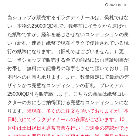
2020.10.10
当ショップが販売するイラクディナールは、偽札ではな
い、本物の25000IQD札で、数年前にイラクから運ばれ
た紙幣ですが、経年を感じさせないコンデョションの良
い（新札・連番）紙幣で現在イラクで使用されている現
行の紙幣になります。（旧札ではございません。）更
に、当ショップで販売する全ての商品には両替証明書が
付帯し、無料にて記番号の印字もさせて頂いており、日
本円への両替も承ります。また、数量限定にて最新のデ
ザインかつ完璧なコンディションの新札、プレミアム
25000IQD札を販売致します。こちらの商品は紙幣コレ
クターの方にもご納得頂ける完璧なコンディションにな
ります。
※現在、多くのご注文を頂いておりますが、本
日時点にてイラクディナールの在庫がございます。10
月中は土日祝日も通常営業を行い、ご送金の確認ができ