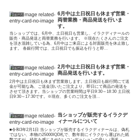
6月中は土日祝日も休まず営業・
ニュース
両替業務・商品発送を行いま
す。
当ショップでは、6月中、土日祝日も営業し、イラクディナールの
販売・商品発送と両替業務を行います。 ※現在たくさんのご注文
を頂き混雑している為、6月中はご来店による対面販売を休止致し
ます。 各銀行間では、土日祝日でも振込を行うと即...
2月中は土日祝日も休まず営業・
ニュース
商品発送を行います。
2月中は土日祝日も休まず営業致します。土日祝日も銀行間にて送
金が可能な為、ご送金頂いたご注文より、即日にて商品の発送を
させて頂きます。当ショップの営業時間は平日9:30～18:30 土日祝
日9:30～17:30です。※現在、多くのご注文を頂...
当ショップが販売するイラクデ
ニュース
ィナールについて
■令和3年2月1日 当ショップが販売するイラクディナールは、偽札
ではない、本物の25000IQD札で、数年前にイラクから運ばれた紙
幣ですが、経年を感じさせないコンデョションの良い（新札・...