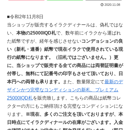
2020.11.08
■令和2年11月8日
当ショップが販
売するイラクディナールは、偽札ではな
い、
本物の25000IQD札
で、数年前にイラクから運ばれ
た紙幣ですが、経年を感じさせない
コンデョションの良
い（新札・連番）紙幣で現在イラクで使用されている現
行の紙幣になります。（旧札ではございません。）更
に、当ショップで販売する全ての商品には両替証明書が
付帯し、無料にて記番号の印字もさせて頂いており、日
本円への両替も承ります
。
また、数量限定にて
最新のデ
ザインかつ完璧なコンディションの新札、プレミアム
25000IQD札
を販売致します。こちらの商品は紙幣コレ
クターの方にもご納得頂ける完璧なコンディションにな
ります。
※現在、多くのご注文を頂いておりますが、本
日時点にてイラクディナールの在庫がございます。入金