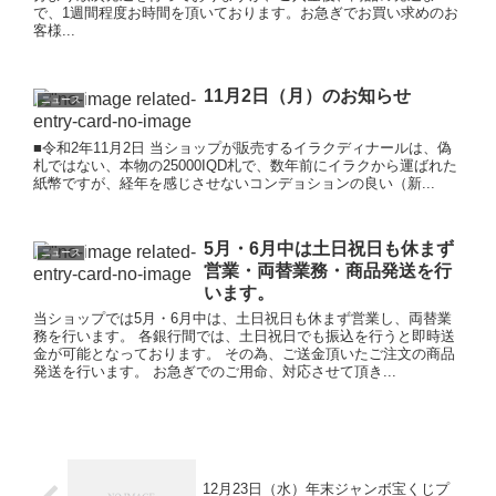
で、1週間程度お時間を頂いております。お急ぎでお買い求めのお
客様...
11月2日（月）のお知らせ
ニュース
■令和2年11月2日 当ショップが販売するイラクディナールは、偽
札ではない、本物の25000IQD札で、数年前にイラクから運ばれた
紙幣ですが、経年を感じさせないコンデョションの良い（新...
5月・6月中は土日祝日も休まず
ニュース
営業・両替業務・商品発送を行
います。
当ショップでは5月・6月中は、土日祝日も休まず営業し、両替業
務を行います。 各銀行間では、土日祝日でも振込を行うと即時送
金が可能となっております。 その為、ご送金頂いたご注文の商品
発送を行います。 お急ぎでのご用命、対応させて頂き...
12月23日（水）年末ジャンボ宝くじプ