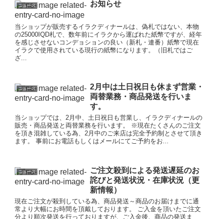
お知らせ
ニュース
当ショップが販売するイラクディナールは、偽札ではない、本物
の25000IQD札で、数年前にイラクから運ばれた紙幣ですが、経年
を感じさせないコンデョションの良い（新札・連番）紙幣で現在
イラクで使用されている現行の紙幣になります。（旧札ではご
ざ...
2月中は土日祝日も休まず営業・
ニュース
両替業務・商品発送を行いま
す。
当ショップでは、2月中、土日祝日も営業し、イラクディナールの
販売・商品発送と両替業務を行います。 ※現在たくさんのご注文
を頂き混雑している為、2月中のご来店は完全予約制とさせて頂き
ます。 事前にお電話もしくはメールにてご予約をお...
ご注文殺到による発送遅延のお
ニュース
詫びと発送状況・在庫状況（更
新情報）
現在ご注文が殺到している為、商品発送～商品のお届けまでに通
常より大幅にお時間を頂戴しております。 ご入金を頂いたご注文
分より順次発送を行っておりますが、ご入金後、商品の発送ま