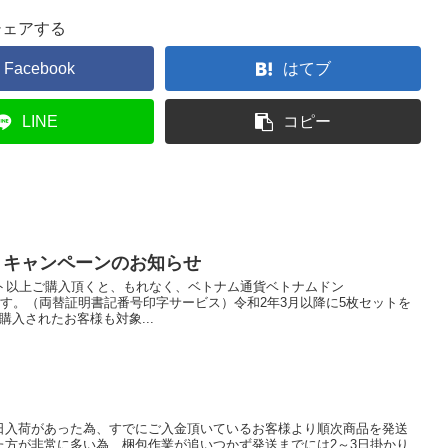
シェアする
Facebook
はてブ
LINE
コピー
ゼントキャンペーンのお知らせ
ット以上ご購入頂くと、もれなく、ベトナム通貨ベトナムドン
致します。（両替証明書記番号印字サービス）令和2年3月以降に5枚セットを
購入されたお客様も対象...
日入荷があった為、すでにご入金頂いているお客様より順次商品を発送
た方が非常に多い為、梱包作業が追いつかず発送までには2～3日掛かり