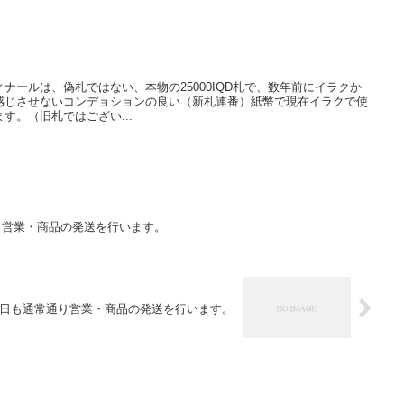
ナールは、偽札ではない、本物の25000IQD札で、数年前にイラクか
感じさせないコンデョションの良い（新札連番）紙幣で現在イラクで使
す。（旧札ではござい...
り営業・商品の発送を行います。
祝日も通常通り営業・商品の発送を行います。