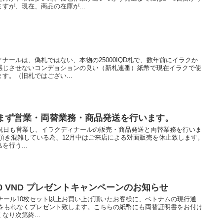
すが、現在、商品の在庫が...
ナールは、偽札ではない、本物の25000IQD札で、数年前にイラクか
感じさせないコンデョションの良い（新札連番）紙幣で現在イラクで使
す。（旧札ではござい...
休まず営業・両替業務・商品発送を行います。
日祝日も営業し、イラクディナールの販売・商品発送と両替業務を行いま
頂き混雑している為、12月中はご来店による対面販売を休止致します。
行う...
000 VND プレゼントキャンペーンのお知らせ
ィナール10枚セット以上お買い上げ頂いたお客様に、ベトナムの現行通
VND をもれなくプレゼント致します。こちらの紙幣にも両替証明書をお付け
り次第終...