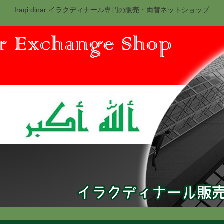
Iraqi dinar イラクディナール専門の販売・両替ネットショップ