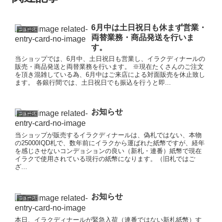
6月中は土日祝日も休まず営業・
ニュース
両替業務・商品発送を行いま
す。
当ショップでは、6月中、土日祝日も営業し、イラクディナールの
販売・商品発送と両替業務を行います。 ※現在たくさんのご注文
を頂き混雑している為、6月中はご来店による対面販売を休止致し
ます。 各銀行間では、土日祝日でも振込を行うと即...
お知らせ
ニュース
当ショップが販売するイラクディナールは、偽札ではない、本物
の25000IQD札で、数年前にイラクから運ばれた紙幣ですが、経年
を感じさせないコンデョションの良い（新札・連番）紙幣で現在
イラクで使用されている現行の紙幣になります。（旧札ではご
ざ...
お知らせ
ニュース
本日、イラクディナールが緊急入荷（連番ではない新札紙幣）す