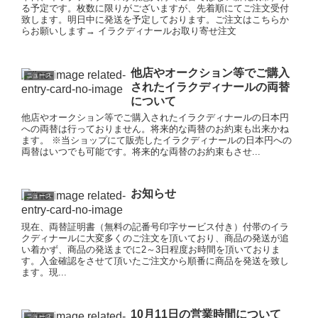
る予定です。枚数に限りがございますが、先着順にてご注文受付
致します。明日中に発送を予定しております。ご注文はこちらか
らお願いします→ イラクディナールお取り寄せ注文
他店やオークション等でご購入
ニュース
されたイラクディナールの両替
について
他店やオークション等でご購入されたイラクディナールの日本円
への両替は行っておりません。将来的な両替のお約束も出来かね
ます。 ※当ショップにて販売したイラクディナールの日本円への
両替はいつでも可能です。将来的な両替のお約束もさせ...
お知らせ
ニュース
現在、両替証明書（無料の記番号印字サービス付き）付帯のイラ
クディナールに大変多くのご注文を頂いており、商品の発送が追
い着かず、商品の発送までに2～3日程度お時間を頂いておりま
す。入金確認をさせて頂いたご注文から順番に商品を発送を致し
ます。現...
10月11日の営業時間について
ニュース