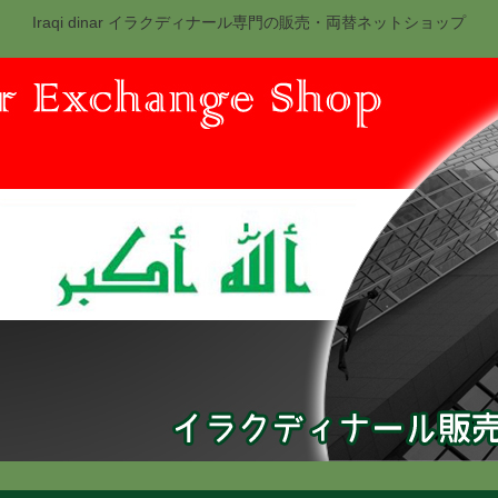
Iraqi dinar イラクディナール専門の販売・両替ネットショップ