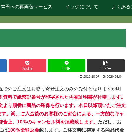
日本円への再両替サービス
イラクについて
よくある
Pocket
LINE
コピー
2020.10.07
2020.06.04
規でのご注文はお取り寄せ注文のみの受付となりますが明
※無料で紙幣記番号が印字された両替証明書が付帯します。
文より順番に商品の確保を行います。本日以降頂いたご注文
きます。尚、ご入金後のお客様のご都合による、一方的なキャ
都合上、10％のキャンセル料を頂戴致します。
ただし、お
には
100％全額返金
致します。ご注文時に確定する商品代金