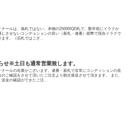
ナールは、偽札ではない、本物の25000IQD札で、数年前にイラクか
感じさせないコンデョションの良い（新札・連番）紙幣で現在イラクで
ます。（旧札ではござ...
知らせ※土日も通常営業致します。
ィナールの在庫がございます。連番・新札で非常にコンディションの良
金のご確認をさせて頂いたご注文より順次発送させて頂きます。 また、
送金の確認ができたご注...