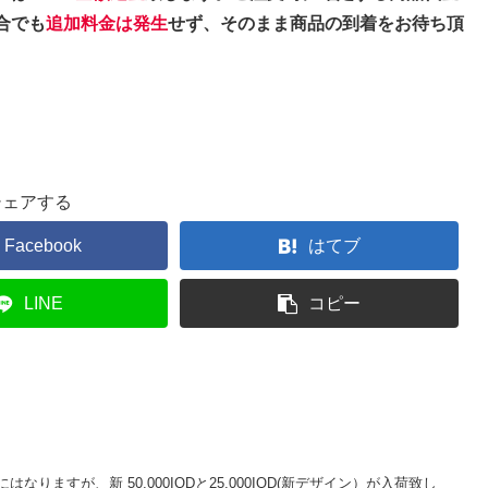
合でも
追加料金は発生
せず、そのまま商品の到着をお待ち頂
シェアする
Facebook
はてブ
LINE
コピー
なりますが、新 50,000IQDと25,000IQD(新デザイン）が入荷致し