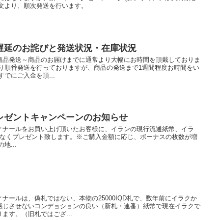
注文より、順次発送を行います。
遅延のお詫びと発送状況・在庫状況
商品発送～商品のお届けまでに通常より大幅にお時間を頂戴しておりま
より順番発送を行っておりますが、商品の発送まで1週間程度お時間をい
でにご入金を頂...
レゼントキャンペーンのお知らせ
ィナールをお買い上げ頂いたお客様に、イランの現行流通紙幣、イラ
)をもれなくプレゼント致します。※ご購入金額に応じ、ボーナスの枚数が増
地...
ナールは、偽札ではない、本物の25000IQD札で、数年前にイラクか
感じさせないコンデョションの良い（新札・連番）紙幣で現在イラクで
ます。（旧札ではござ...