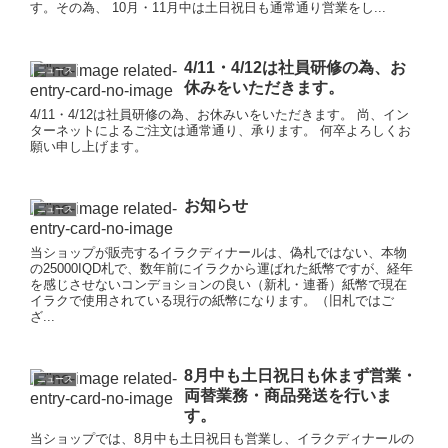
す。その為、 10月・11月中は土日祝日も通常通り営業をし...
4/11・4/12は社員研修の為、お
ニュース
休みをいただきます。
4/11・4/12は社員研修の為、お休みいをいただきます。 尚、イン
ターネットによるご注文は通常通り、承ります。 何卒よろしくお
願い申し上げます。
お知らせ
ニュース
当ショップが販売するイラクディナールは、偽札ではない、本物
の25000IQD札で、数年前にイラクから運ばれた紙幣ですが、経年
を感じさせないコンデョションの良い（新札・連番）紙幣で現在
イラクで使用されている現行の紙幣になります。（旧札ではご
ざ...
8月中も土日祝日も休まず営業・
ニュース
両替業務・商品発送を行いま
す。
当ショップでは、8月中も土日祝日も営業し、イラクディナールの