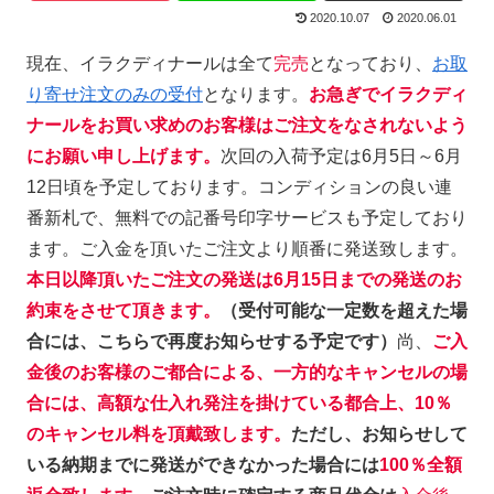
2020.10.07
2020.06.01
現在、イラクディナールは全て
完売
となっており、
お取
り寄せ注文のみの受付
となります。
お急ぎでイラクディ
ナールをお買い求めのお客様はご注文をなされないよう
にお願い申し上げます。
次回の入荷予定は6月5日～6月
12日頃を予定しております。コンディションの良い連
番新札で、無料での記番号印字サービスも予定しており
ます。ご入金を頂いたご注文より順番に発送致します。
本日以降頂いたご注文の発送は6月15日までの発送のお
約束をさせて頂きます。
（受付可能な一定数を超えた場
合には、こちらで再度お知らせする予定です）
尚、
ご入
金後のお客様のご都合による、一方的なキャンセルの場
合には、高額な仕入れ発注を掛けている都合上、10％
のキャンセル料を頂戴致します。
ただし、お知らせして
いる納期までに発送ができなかった場合には
100％全額