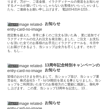
ります。万が一、ご送金後、イラクディナールの発送をお知らせ
するメールが届いていらっしゃらないお客様がいらっしゃいまし
たら、ご連絡をお願い申し上げます。 電話03-6314-1215...
お知らせ
ニュース
想定数を超えた、非常に多くのご注文を頂いた為 、更に追加でイ
ラクディナールの仕入れ注文を発注致しました。ご注文・お支払
いを頂いた全てのお客様のお手元にイラクディナールを、今月中
にお届けできるよう、当ショップは全力を尽くします。それで
も、もし...
13周年記念特別キャンペーンの
ニュース
お知らせ
皆様のおかげさまを持ちまして、当ショップ並び、当ショップ運
営会社、株式会社S・T・Iが14期目を迎える事となりました。当シ
ョップをご利用頂いた全てのお客様方のご愛顧に感謝し、御礼申
し上げます。 この度、当ショップ13周年を記念し、13...
お知らせ
ニュース