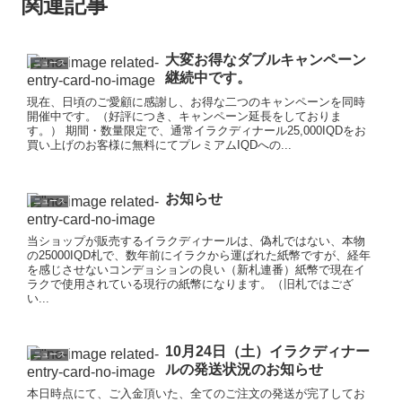
関連記事
大変お得なダブルキャンペーン
ニュース
継続中です。
現在、日頃のご愛顧に感謝し、お得な二つのキャンペーンを同時
開催中です。（好評につき、キャンペーン延長をしておりま
す。） 期間・数量限定で、通常イラクディナール25,000IQDをお
買い上げのお客様に無料にてプレミアムIQDへの...
お知らせ
ニュース
当ショップが販売するイラクディナールは、偽札ではない、本物
の25000IQD札で、数年前にイラクから運ばれた紙幣ですが、経年
を感じさせないコンデョションの良い（新札連番）紙幣で現在イ
ラクで使用されている現行の紙幣になります。（旧札ではござ
い...
10月24日（土）イラクディナー
ニュース
ルの発送状況のお知らせ
本日時点にて、ご入金頂いた、全てのご注文の発送が完了してお