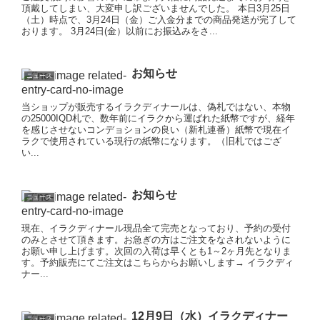
頂戴してしまい、大変申し訳ございませんでした。 本日3月25日
（土）時点で、3月24日（金）ご入金分までの商品発送が完了して
おります。 3月24日(金）以前にお振込みをさ...
お知らせ
ニュース
当ショップが販売するイラクディナールは、偽札ではない、本物
の25000IQD札で、数年前にイラクから運ばれた紙幣ですが、経年
を感じさせないコンデョションの良い（新札連番）紙幣で現在イ
ラクで使用されている現行の紙幣になります。（旧札ではござ
い...
お知らせ
ニュース
現在、イラクディナール現品全て完売となっており、予約の受付
のみとさせて頂きます。お急ぎの方はご注文をなされないように
お願い申し上げます。次回の入荷は早くとも1～2ヶ月先となりま
す。予約販売にてご注文はこちらからお願いします→ イラクディ
ナー...
12月9日（水）イラクディナー
ニュース