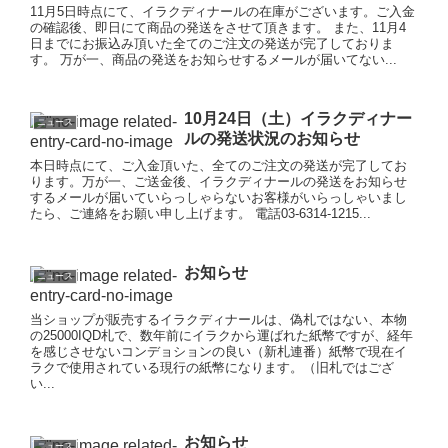
11月5日時点にて、イラクディナールの在庫がございます。ご入金
の確認後、即日にて商品の発送をさせて頂きます。 また、11月4
日までにお振込み頂いた全てのご注文の発送が完了しておりま
す。 万が一、商品の発送をお知らせするメールが届いてない...
10月24日（土）イラクディナー
ニュース
ルの発送状況のお知らせ
本日時点にて、ご入金頂いた、全てのご注文の発送が完了してお
ります。万が一、ご送金後、イラクディナールの発送をお知らせ
するメールが届いていらっしゃらないお客様がいらっしゃいまし
たら、ご連絡をお願い申し上げます。 電話03-6314-1215...
お知らせ
ニュース
当ショップが販売するイラクディナールは、偽札ではない、本物
の25000IQD札で、数年前にイラクから運ばれた紙幣ですが、経年
を感じさせないコンデョションの良い（新札連番）紙幣で現在イ
ラクで使用されている現行の紙幣になります。（旧札ではござ
い...
お知らせ
ニュース