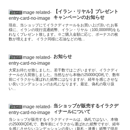
【イラン・リヤル】プレゼント
ニュース
キャンペーンのお知らせ
現在、当ショップにてイラクディナールをお買い上げ頂いたお客
様に、イランの現行流通紙幣、イラン・リヤル（100,000IRR)をも
れなくプレゼント致します。※ご購入金額に応じ、ボーナスの枚
数が増えます。 イラク同様に石油などの地...
お知らせ
ニュース
大変お待たせ致しました。若干数ではございますが、イラクディ
ナールが入荷致しました。当然ながら本物の25000IQD札で、数年
前にイラクから運ばれた紙幣にはなりますが、経年を感じさせな
い良いコンデョションのお札になります。最近、偽札の取り扱
い...
当ショップが販売するイラクデ
ニュース
ィナールについて
当ショップが販売するイラクディナールは、偽札ではない、本物
の25000IQD札で、数年前にイラクから運ばれた紙幣ですが、経年
を感じさせないコンデョションの良い（新札・連番）紙幣で現在