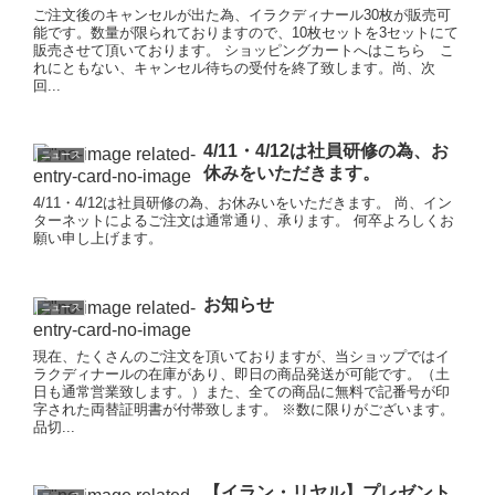
ご注文後のキャンセルが出た為、イラクディナール30枚が販売可
能です。数量が限られておりますので、10枚セットを3セットにて
販売させて頂いております。 ショッピングカートへはこちら こ
れにともない、キャンセル待ちの受付を終了致します。尚、次
回...
4/11・4/12は社員研修の為、お
ニュース
休みをいただきます。
4/11・4/12は社員研修の為、お休みいをいただきます。 尚、イン
ターネットによるご注文は通常通り、承ります。 何卒よろしくお
願い申し上げます。
お知らせ
ニュース
現在、たくさんのご注文を頂いておりますが、当ショップではイ
ラクディナールの在庫があり、即日の商品発送が可能です。（土
日も通常営業致します。）また、全ての商品に無料で記番号が印
字された両替証明書が付帯致します。 ※数に限りがございます。
品切...
【イラン・リヤル】プレゼント