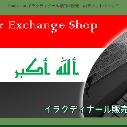
Iraqi dinar イラクディナール専門の販売・両替ネットショップ