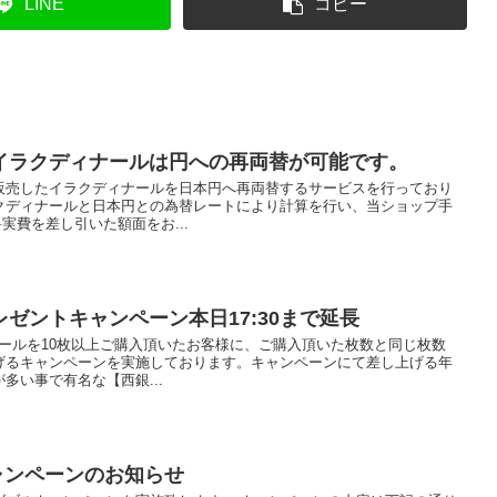
LINE
コピー
イラクディナールは円への再両替が可能です。
販売したイラクディナールを日本円へ再両替するサービスを行っており
クディナールと日本円との為替レートにより計算を行い、当ショップ手
実費を差し引いた額面をお...
ゼントキャンペーン本日17:30まで延長
ィナールを10枚以上ご購入頂いたお客様に、ご購入頂いた枚数と同じ枚数
げるキャンペーンを実施しております。キャンペーンにて差し上げる年
多い事で有名な【西銀...
キャンペーンのお知らせ