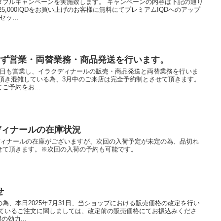
ダブルキャンペーンを実施致します。 キャンペーンの内容は下記の通り
5,000IQDをお買い上げのお客様に無料にてプレミアムIQDへのアップ
ッ...
まず営業・両替業務・商品発送を行います。
祝日も営業し、イラクディナールの販売・商品発送と両替業務を行いま
を頂き混雑している為、3月中のご来店は完全予約制とさせて頂きます。
予約をお...
ディナールの在庫状況
ディナールの在庫がございますが、次回の入荷予定が未定の為、品切れ
せて頂きます。※次回の入荷の予約も可能です。
せ
為、本日2025年7月31日、当ショップにおける販売価格の改定を行い
いているご注文に関しましては、改定前の販売価格にてお振込みくださ
効力...