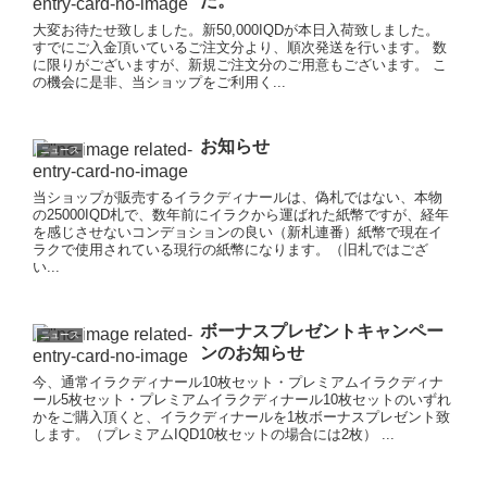
た。
大変お待たせ致しました。新50,000IQDが本日入荷致しました。
すでにご入金頂いているご注文分より、順次発送を行います。 数
に限りがございますが、新規ご注文分のご用意もございます。 こ
の機会に是非、当ショップをご利用く...
お知らせ
ニュース
当ショップが販売するイラクディナールは、偽札ではない、本物
の25000IQD札で、数年前にイラクから運ばれた紙幣ですが、経年
を感じさせないコンデョションの良い（新札連番）紙幣で現在イ
ラクで使用されている現行の紙幣になります。（旧札ではござ
い...
ボーナスプレゼントキャンペー
ニュース
ンのお知らせ
今、通常イラクディナール10枚セット・プレミアムイラクディナ
ール5枚セット・プレミアムイラクディナール10枚セットのいずれ
かをご購入頂くと、イラクディナールを1枚ボーナスプレゼント致
します。（プレミアムIQD10枚セットの場合には2枚） ...