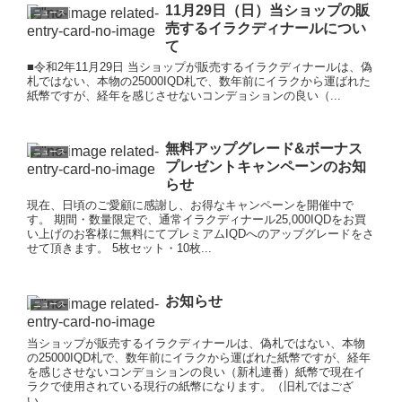
11月29日（日）当ショップの販
ニュース
売するイラクディナールについ
て
■令和2年11月29日 当ショップが販売するイラクディナールは、偽
札ではない、本物の25000IQD札で、数年前にイラクから運ばれた
紙幣ですが、経年を感じさせないコンデョションの良い（...
無料アップグレード&ボーナス
ニュース
プレゼントキャンペーンのお知
らせ
現在、日頃のご愛顧に感謝し、お得なキャンペーンを開催中で
す。 期間・数量限定で、通常イラクディナール25,000IQDをお買
い上げのお客様に無料にてプレミアムIQDへのアップグレードをさ
せて頂きます。 5枚セット・10枚...
お知らせ
ニュース
当ショップが販売するイラクディナールは、偽札ではない、本物
の25000IQD札で、数年前にイラクから運ばれた紙幣ですが、経年
を感じさせないコンデョションの良い（新札連番）紙幣で現在イ
ラクで使用されている現行の紙幣になります。（旧札ではござ
い...