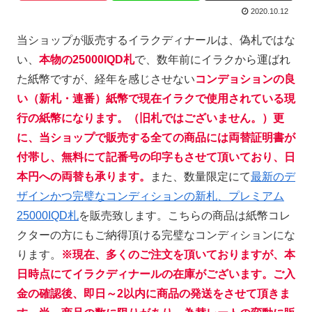
2020.10.12
当ショップが販売するイラクディナールは、偽札ではな
い、
本物の25000IQD札
で、数年前にイラクから運ばれ
た紙幣ですが、経年を感じさせない
コンデョションの良
い（新札・連番）紙幣で現在イラクで使用されている現
行の紙幣になります。（旧札ではございません。）更
に、当ショップで販売する全ての商品には両替証明書が
付帯し、無料にて記番号の印字もさせて頂いており、日
本円への両替も承ります
。
また、数量限定にて
最新のデ
ザインかつ完璧なコンディションの新札、プレミアム
25000IQD札
を販売致します。こちらの商品は紙幣コレ
クターの方にもご納得頂ける完璧なコンディションにな
ります。
※現在、多くのご注文を頂いておりますが、本
日時点にてイラクディナールの在庫がございます。ご入
金の確認後、即日～2以内に商品の
発送をさせて頂きま