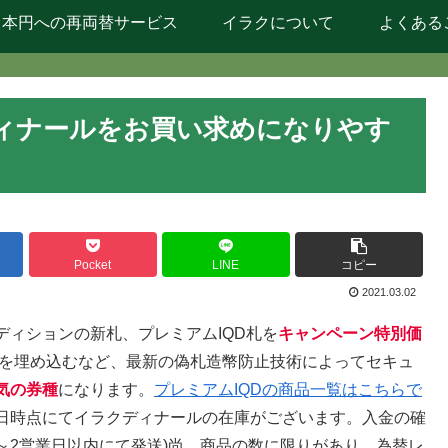
日本円への再両替サービス
イラクについて
よくある
ィナールをお買い求めになりやす
Pocket
LINE
コピー
2021.03.02
ィションの新札、プレミアムIQD札を
キャンペーン特別価
プを埋め込むなど、最新の偽札造幣防止技術によってセキュ
気の券種
になります。
プレミアムIQDの商品一覧はこちらで
日時点にてイラクディナールの在庫がございます。入金の確
～2営業日以内にて発送)尚、商品の数に限りがあり、為替レ