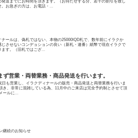
の発送までにお時間を頂きます。（お待たせする分、若干の割引を致し
。お急ぎの方は、お電話・...
ナールは、偽札ではない、本物の25000IQD札で、数年前にイラクか
感じさせないコンデョションの良い（新札・連番）紙幣で現在イラクで
ます。（旧札ではござ...
休まず営業・両替業務・商品発送を行います。
日祝日も営業し、イラクディナールの販売・商品発送と両替業務を行いま
頂き、非常に混雑している為、11月中のご来店は完全予約制とさせて頂
ールに...
ペーン継続のお知らせ