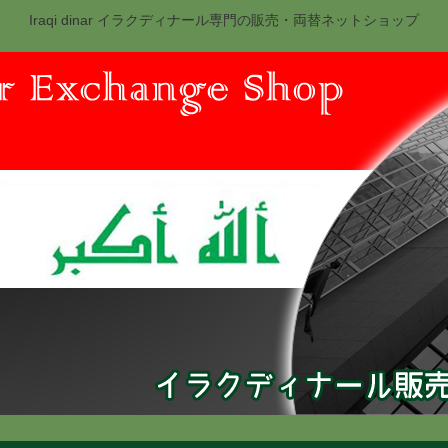
Iraqi dinar イラクディナール専門の販売・両替ネットショップ