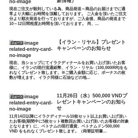
新情報）
現在ご注文が殺到している為、商品発送～商品のお届けまでに通
常より大幅にお時間を頂戴しております。 ご入金を頂いたご注文
分より順次発送を行っておりますが、ご入金後、商品の発送まで
10～12日間程度お時間を頂いております。 尚、...
【イラン・リヤル】プレゼント
ニュース
キャンペーンのお知らせ
現在、当ショップにてイラクディナールをお買い上げ頂いたお客
様に、イランの現行流通紙幣、イラン・リヤル（100,000IRR)をも
れなくプレゼント致します。※ご購入金額に応じ、ボーナスの枚
数が増えます。 イラク同様に石油などの地...
11月26日（水）500,000 VNDプ
ニュース
レゼントキャンペーンのお知ら
せ
11月14日以降にイラクディナール10枚セット以上お買い上げ頂い
たお客様(期間中に5枚セット複数回お買い上げ頂いたお客様の対象
となります）に、ベトナムの現行通貨、ベトナムドン500,000
VND をもれなくプレゼント致します。（両替証明書...