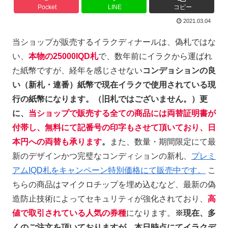
Pocket
LINE
コピー
2021.03.04
当ショップが販
売するイラクディナールは、偽札ではな
い、
本物の25000IQD札
で、数年前にイラクから運ばれ
た紙幣ですが、経年を感じさせない
コンデョションの良
い（新札・連番）紙幣で現在イラクで使用されている現
行の紙幣になります。（旧札ではございません。）更
に、
当ショップで販売する全ての商品には両替証明書が
付帯し、無料にて記番号の印字もさせて頂いており、日
本円への両替も承ります
。
また、数量・期間限定にて最
新のデザインかつ完璧なコンディションの新札、
プレミ
アムIQD札をキャンペーン特別価格にて販売中です。
こ
ちらの商品はマイクロチップを埋め込むなど、最新の偽
造防止技術によってセキュリティが強化されており、
高
値で取引されている人気の券種
になります。
※現在、多
くのご注文を頂いておりますが、本日時点にてイラクデ