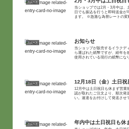
2月・3月中は土日祝
ニュース
当ショップでは2月・3月中は、
日でも振込を行うと即時送金が
ます。 ※急激な為替レートの変動.
お知らせ
ニュース
当ショップが販売するイラクディ
ら運ばれた紙幣ですが、経年を
使用されている現行の紙幣になり
12月18日（金）土日
ニュース
12月中は土日祝日も休まず営業致
認が取れたご注文より、順次発
い。速達をお付けして発送させ
年内中は土日祝日も休
ニュース