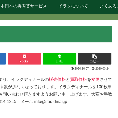
日本円への再両替サービス
イラクについて
よくある
Pocket
LINE
コピー
2020.10.07
2020.03.24
より、イラクディナールの
販売価格
と
買取価格
を
変更
させて
庫数が少なくなっております。イラクディナールを100枚単
お問い合わせ頂きますようお願い申し上げます。大変お手数
 メール info@iraqidinar.jp