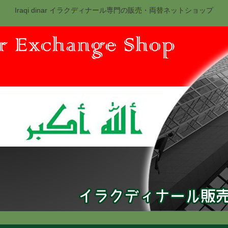
Iraqi dinar イラクディナール専門の販売・両替ネットショップ