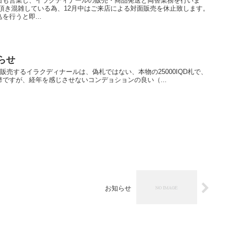
日も営業し、イラクディナールの販売・商品発送と両替業務を行いま
頂き混雑している為、12月中はご来店による対面販売を休止致します。
行うと即...
らせ
プが販売するイラクディナールは、偽札ではない、本物の25000IQD札で、
ですが、経年を感じさせないコンデョションの良い（...
お知らせ