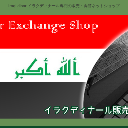
Iraqi dinar イラクディナール専門の販売・両替ネットショップ