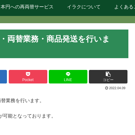
日本円への再両替サービス
イラクについて
よくある
業・両替業務・商品発送を行いま
Pocket
LINE
コピー
2022.04.09
両替業務を行います。
が可能となっております。
。