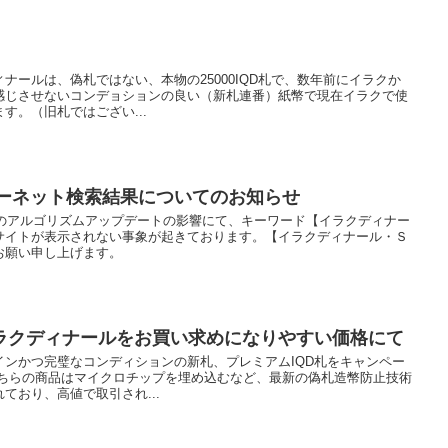
ナールは、偽札ではない、本物の25000IQD札で、数年前にイラクか
感じさせないコンデョションの良い（新札連番）紙幣で現在イラクで使
す。（旧札ではござい...
ターネット検索結果についてのお知らせ
ジンのアルゴリズムアップデートの影響にて、キーワード【イラクディナー
サイトが表示されない事象が起きております。【イラクディナール・Ｓ
お願い申し上げます。
ラクディナールをお買い求めになりやすい価格にて
インかつ完璧なコンディションの新札、プレミアムIQD札をキャンペー
こちらの商品はマイクロチップを埋め込むなど、最新の偽札造幣防止技術
ており、高値で取引され...